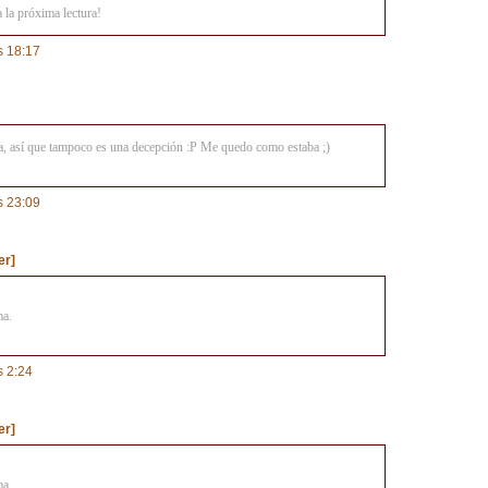
 la próxima lectura!
s 18:17
, así que tampoco es una decepción :P Me quedo como estaba ;)
s 23:09
er]
ma.
s 2:24
er]
ma.