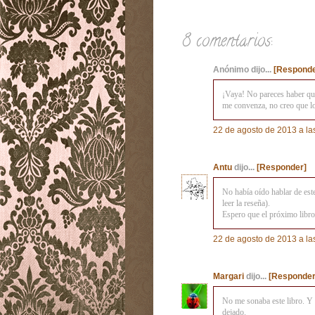
8 comentarios:
Anónimo dijo...
[Responde
¡Vaya! No pareces haber que
me convenza, no creo que lo
22 de agosto de 2013 a la
Antu
dijo...
[Responder]
No había oído hablar de est
leer la reseña).
Espero que el próximo libro
22 de agosto de 2013 a la
Margari
dijo...
[Responder
No me sonaba este libro. Y 
dejado.