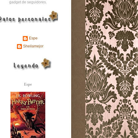
gadget de seguidores.
Espe
Sheilamejor
Espe