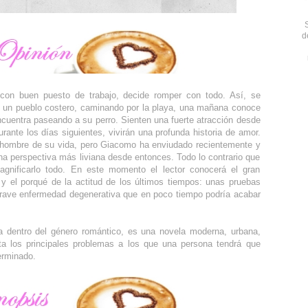
d
 con buen puesto de trabajo, decide romper con todo. Así, se
n un pueblo costero, caminando por la playa, una mañana conoce
ncuentra paseando a su perro. Sienten una fuerte atracción desde
rante los días siguientes, vivirán una profunda historia de amor.
l hombre de su vida, pero Giacomo ha enviudado recientemente y
na perspectiva más liviana desde entonces. Todo lo contrario que
agnificarlo todo. En este momento el lector conocerá el gran
 y el porqué de la actitud de los últimos tiempos: unas pruebas
grave enfermedad degenerativa que en poco tiempo podría acabar
 dentro del género romántico, es una novela moderna, urbana,
ata los principales problemas a los que una persona tendrá que
erminado.