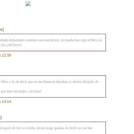
r]
dado demasiado contenta con esta lectura, tu reseña hace que el libro no
 lea ¡mil besos!
s 12:39
e libro y he de decir que no me llama en absoluto (y menos después de
 que leas sea mejor, ¡un beso!
s 14:14
]
después de leer tu reseña, desde luego ganitas de leerlo no me has