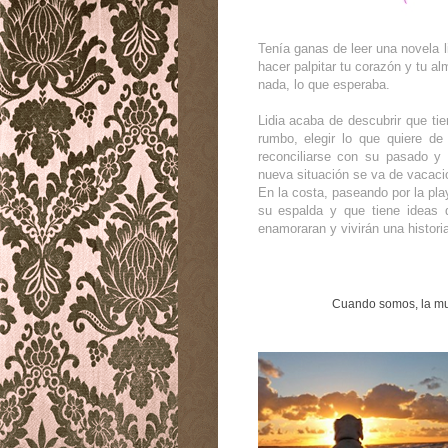
Tenía ganas de leer una novela 
hacer palpitar tu corazón y tu a
nada, lo que esperaba.
Lidia acaba de descubrir que ti
rumbo, elegir lo que quiere de
reconciliarse con su pasado y 
nueva situación se va de vacacio
En la costa, paseando por la pl
su espalda y que tiene ideas d
enamoraran y vivirán una histori
Cuando somos, la mue