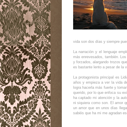
vida son dos días y siempre pue
La narración y el lenguaje emp
más enrevesados, también. Los
y forzados, alargando trozos q
es bastante lento a pesar de la v
La protagonista principal es Lid
años y empieza a ver la vida d
logra hacerla más fuerte y toma
querido, por lo que enfoca su exi
ha captado mi atención y la auto
ni siquiera como son. El amor 
un amor que en unos días llega 
sabéis que ha mi me agradan es