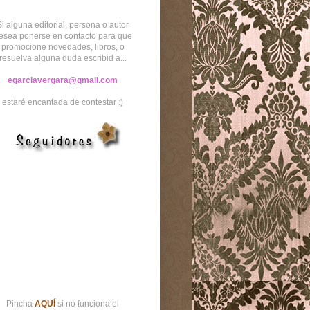
Si alguna editorial, persona o autor
esea ponerse en contacto para que
promocione novedades, libros, o
resuelva alguna duda escribid a...
egarciavergara@gmail.com
estaré encantada de contestar :)
Pincha
AQUÍ
si no funciona el