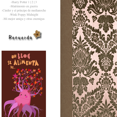
-Harry Potter 1 | 2 | 3
-Matrimonio en guerra
-Cinder y el príncipe de medianoche
-Wink Poppy Midnight
-Mi mejor amiga y otras enemigas