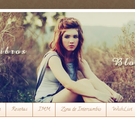
n
Reseñas
IMM
Zona de Intercambio
WishList