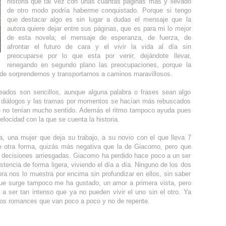
historia que tal vez con unas cuantas páginas más y llevado
de otro modo podría haberme conquistado. Porque si tengo
que destacar algo es sin lugar a dudas el mensaje que la
autora quiere dejar entre sus páginas, que es para mi lo mejor
de esta novela; el mensaje de esperanza, de fuerza, de
afrontar el futuro de cara y el vivir la vida al día sin
preocuparse por lo que esta por venir, dejándote llevar,
renegando en segundo plano las preocupaciones, porque la
de sorprendernos y transportarnos a caminos maravillosos.
leados son sencillos, aunque alguna palabra o frases sean algo
 diálogos y las tramas por momentos se hacían más rebuscados
ue no tenían mucho sentido. Además el ritmo tampoco ayuda pues
elocidad con la que se cuenta la historia.
ia, una mujer que deja su trabajo, a su novio con el que lleva 7
e otra forma, quizás más negativa que la de Giacomo, pero que
r decisiones arriesgadas. Giacomo ha perdido hace poco a un ser
stencia de forma ligera, viviendo el día a día. Ninguno de los dos
ra nos lo muestra por encima sin profundizar en ellos, sin saber
que surge tampoco me ha gustado, un amor a primera vista, pero
a ser tan intenso que ya no pueden vivir el uno sin el otro. Ya
os romances que van poco a poco y no de repente.