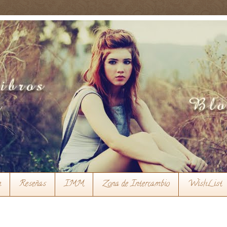
n
Reseñas
IMM
Zona de Intercambio
WishList