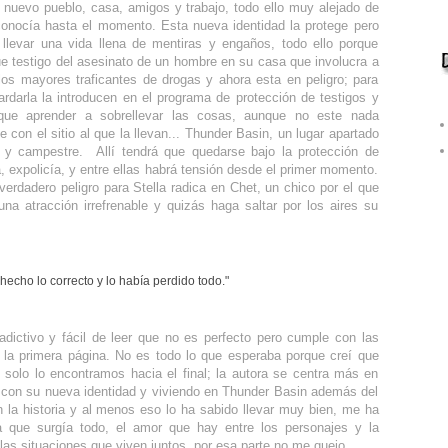
; nuevo pueblo, casa, amigos y trabajo, todo ello muy alejado de
conocía hasta el momento. Esta nueva identidad la protege pero
 llevar una vida llena de mentiras y engaños, todo ello porque
ue testigo del asesinato de un hombre en su casa que involucra a
los mayores traficantes de drogas y ahora esta en peligro; para
ardarla la introducen en el programa de protección de testigos y
que aprender a sobrellevar las cosas, aunque no este nada
 con el sitio al que la llevan... Thunder Basin, un lugar apartado
 y campestre. Allí tendrá que quedarse bajo la protección de
 expolicía, y entre ellas habrá tensión desde el primer momento.
verdadero peligro para Stella radica en Chet, un chico por el que
una atracción irrefrenable y quizás haga saltar por los aires su
hecho lo correcto y lo había perdido todo."
 adictivo y fácil de leer que no es perfecto pero cumple con las
 la primera página. No es todo lo que esperaba porque creí que
 solo lo encontramos hacia el final; la autora se centra más en
a con su nueva identidad y viviendo en Thunder Basin además del
 la historia y al menos eso lo ha sabido llevar muy bien, me ha
a que surgía todo, el amor que hay entre los personajes y la
 las situaciones que viven juntos, por esa parte no me quejo.