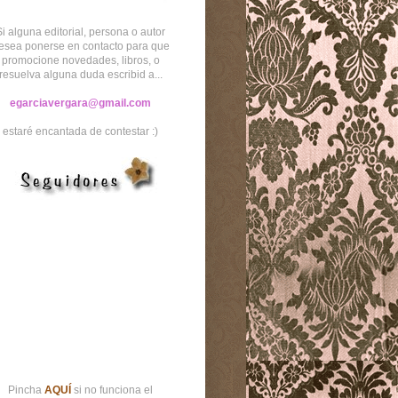
Si alguna editorial, persona o autor
esea ponerse en contacto para que
promocione novedades, libros, o
resuelva alguna duda escribid a...
egarciavergara@gmail.com
estaré encantada de contestar :)
Pincha
AQUÍ
si no funciona el