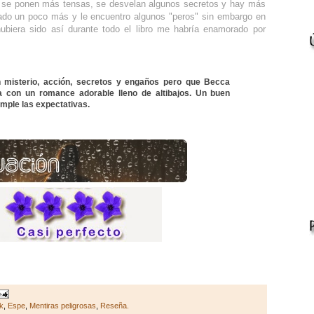
sas se ponen más tensas, se desvelan algunos secretos y hay más
tado un poco más y le encuentro algunos "peros" sin embargo en
ubiera sido así durante todo el libro me habría enamorado por
on misterio, acción, secretos y engaños pero que Becca
a con un romance adorable lleno de altibajos. Un buen
umple las expectativas.
k
,
Espe
,
Mentiras peligrosas
,
Reseña.