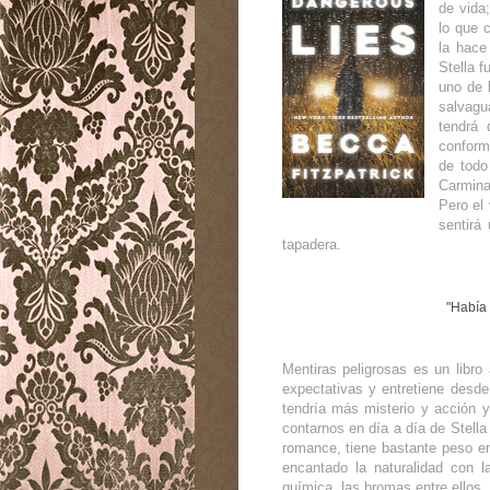
de vida
lo que 
la hace
Stella f
uno de 
salvagu
tendrá 
conforme
de todo
Carmina,
Pero el 
sentirá 
tapadera.
"Había 
Mentiras peligrosas es un libro
expectativas y entretiene desde
tendría más misterio y acción y
contarnos en día a día de Stell
romance, tiene bastante peso en
encantado la naturalidad con l
química, las bromas entre ellos,