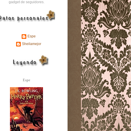
gadget de seguidores.
Espe
Sheilamejor
Espe