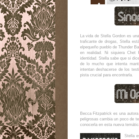
La vida de Stella Gordon es una 
traficante de drogas, Stella es
elpequeño pueblo de Thunder Bas
en realidad. Ni siquiera Chet
identidad. Stella sabe que si dic
de lo mucho que intenta mante
intentan deshacerse de los test
pista crucial para encontrarla.
Becca Fitzpatrick es una autor
peligrosas cambia un poco de te
conocerla en esta nueva temátic
Stella 