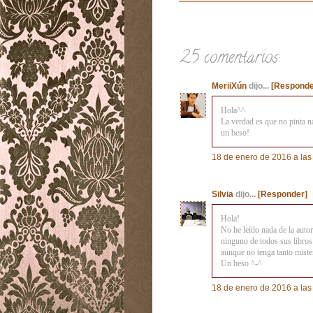
25 comentarios:
MeriiXún
dijo...
[Responde
Hola^^
La verdad es que no pinta n
un beso!
18 de enero de 2016 a las
Silvia
dijo...
[Responder]
Hola!
No he leído nada de la auto
ninguno de todos sus libros
aunque no tenga tanto miste
Un beso ^-^
18 de enero de 2016 a las