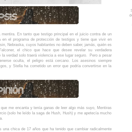
d
mentira. En tanto que testigo principal en el juicio contra de un
tá en el programa de protección de testigos y tiene que vivir en
in, Nebraska, cuyos habitantes no deben saber, jamás, quién es
 Falconer, el chico que hace que desee revelar su verdadera
e la verdad solo traerá violencia a ese lugar seguro. Pero a pesar
nerse oculta, el peligro está cercano. Los asesinos siempre
igos, y Stella ha cometido un error que podría convertirse en la
a que me encanta y tenía ganas de leer algo más suyo, Mentiras
rcio (solo he leído la saga de Hush, Hush) y me apetecía mucho
a.
es una chica de 17 años que ha tenido que cambiar radicalmente