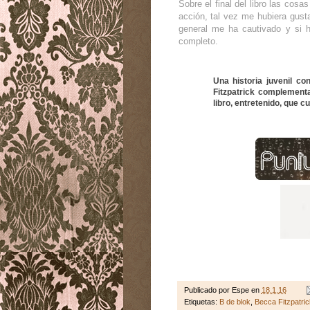
Sobre el final del libro las co
acción, tal vez me hubiera gus
general me ha cautivado y si h
completo.
Una historia juvenil c
Fitzpatrick complement
libro, entretenido, que c
Publicado por
Espe
en
18.1.16
Etiquetas:
B de blok
,
Becca Fitzpatric