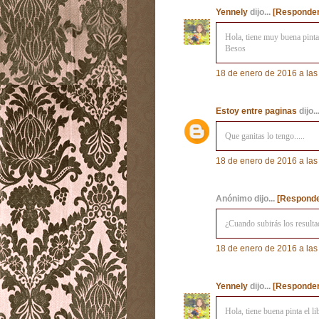
Yennely
dijo...
[Responder
Hola, tiene muy buena pinta,
Besos
18 de enero de 2016 a las
Estoy entre paginas
dijo..
Que ganitas lo tengo.....
18 de enero de 2016 a las
Anónimo dijo...
[Responde
¿Cuando subirás los resulta
18 de enero de 2016 a las
Yennely
dijo...
[Responder
Hola, tiene buena pinta el li