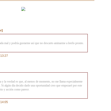
r]
ada mal y podría gustarme así que no descarto animarme a leerlo pronto.
 13:27
ra y la verdad es que, al menos de momento, no me llama especialmente
. Si algún día decido darle una oportunidad creo que empezaré por este
rio y acción como parece.
 14:05