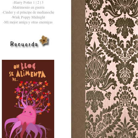
-Harry Potter 1 | 2 | 3
-Matrimonio en guerra
-Cinder y el príncipe de medianoche
-Wink Poppy Midnight
-Mi mejor amiga y otras enemigas