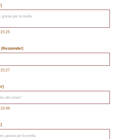
]
 gracias por la reseña.
 15:25
.
[Responder]
 15:27
r]
dos del sorteo?
 15:49
]
bro, gracias por la reseña.