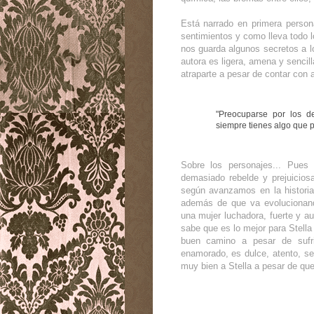
Está narrado en primera perso
sentimientos y como lleva todo l
nos guarda algunos secretos a l
autora es ligera, amena y senci
atraparte a pesar de contar con 
"Preocuparse por los d
siempre tienes algo que p
Sobre los personajes... Pues
demasiado rebelde y prejuicio
según avanzamos en la histori
además de que va evolucionan
una mujer luchadora, fuerte y a
sabe que es lo mejor para Stella y
buen camino a pesar de sufr
enamorado, es dulce, atento, se
muy bien a Stella a pesar de que 