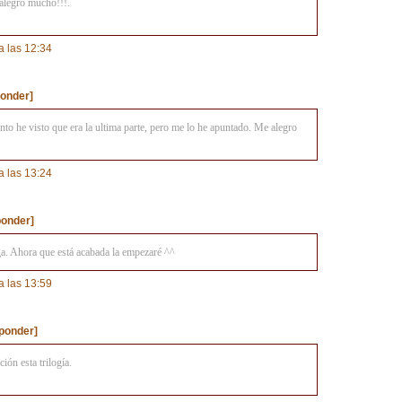
alegro mucho!!!.
 las 12:34
onder]
nto he visto que era la ultima parte, pero me lo he apuntado. Me alegro
 las 13:24
onder]
ga. Ahora que está acabada la empezaré ^^
 las 13:59
ponder]
ón esta trilogía.