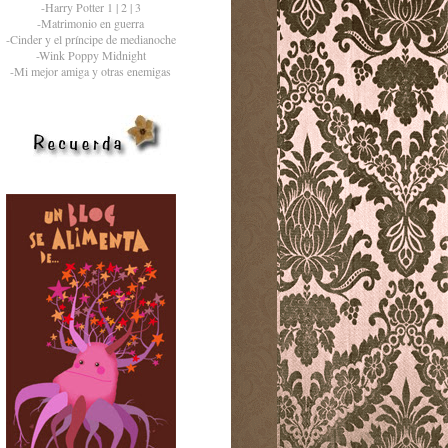
-Harry Potter 1 | 2 | 3
-Matrimonio en guerra
-Cinder y el príncipe de medianoche
-Wink Poppy Midnight
-Mi mejor amiga y otras enemigas