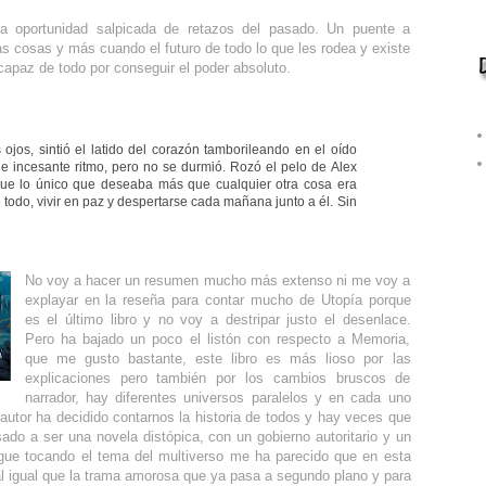
 oportunidad salpicada de retazos del pasado. Un puente a
as cosas y más cuando el futuro de todo lo que les rodea y existe
paz de todo por conseguir el poder absoluto.
s ojos, sintió el latido del corazón tamborileando en el oído
 e incesante ritmo, pero no se durmió. Rozó el pelo de Alex
ue lo único que deseaba más que cualquier otra cosa era
 todo, vivir en paz y despertarse cada mañana junto a él. Sin
No voy a hacer un resumen mucho más extenso ni me voy a
explayar en la reseña para contar mucho de Utopía porque
es el último libro y no voy a destripar justo el desenlace.
Pero ha bajado un poco el listón con respecto a Memoria,
que me gusto bastante, este libro es más lioso por las
explicaciones pero también por los cambios bruscos de
narrador, hay diferentes universos paralelos y en cada uno
utor ha decidido contarnos la historia de todos y hay veces que
ado a ser una novela distópica, con un gobierno autoritario y un
igue tocando el tema del multiverso me ha parecido que en esta
al igual que la trama amorosa que ya pasa a segundo plano y para