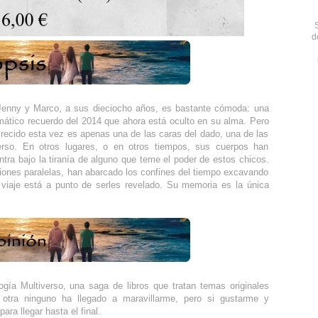
d
 Jenny y Marco, a sus dieciocho años, es bastante cómoda: una
mático recuerdo del 2014 que ahora está oculto en su alma. Pero
crecido esta vez es apenas una de las caras del dado, una de las
verso. En otros lugares, o en otros tiempos, sus cuerpos han
tra bajo la tiranía de alguno que teme el poder de estos chicos.
iones paralelas, han abarcado los confines del tiempo excavando
 viaje está a punto de serles revelado. Su memoria es la única
logía Multiverso, una saga de libros que tratan temas originales
otra ninguno ha llegado a maravillarme, pero si gustarme y
ara llegar hasta el final.