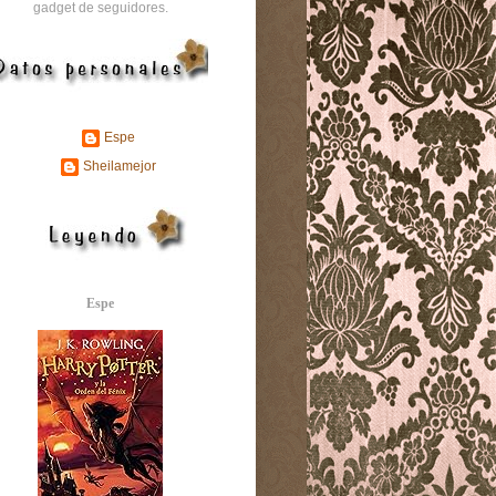
gadget de seguidores.
Espe
Sheilamejor
Espe