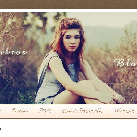
n
Reseñas
IMM
Zona de Intercambio
WishList
5