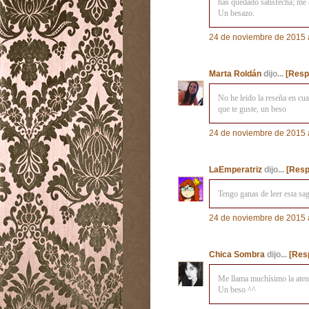
has quedado satisfecha; me 
Un besazo.
24 de noviembre de 2015 a
Marta Roldán
dijo...
[Resp
No he leido la reseña en cua
que te guste, un beso
24 de noviembre de 2015 a
LaEmperatriz
dijo...
[Resp
Tengo ganas de leer esta sa
24 de noviembre de 2015 a
Chica Sombra
dijo...
[Res
Me llama muchísimo la atenci
Un beso ^^