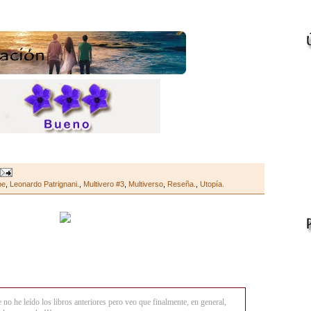
pe
,
Leonardo Patrignani.
,
Multivero #3
,
Multiverso
,
Reseña.
,
Utopía.
 no he leído los libros anteriores pero veo que finalmente, en general,