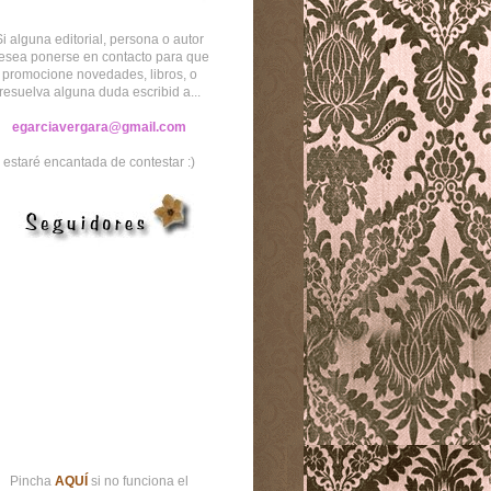
Si alguna editorial, persona o autor
esea ponerse en contacto para que
promocione novedades, libros, o
resuelva alguna duda escribid a...
egarciavergara@gmail.com
estaré encantada de contestar :)
Pincha
AQUÍ
si no funciona el