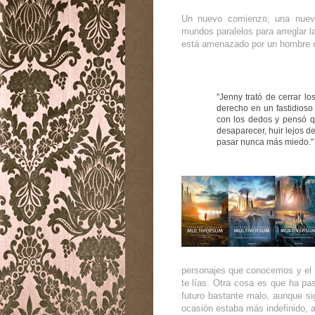
Un nuevo comienzo, una nueva
mundos paralelos para arreglar l
está amenazado por un hombre ca
"Jenny trató de cerrar lo
derecho en un fastidioso
con los dedos y pensó q
desaparecer, huir lejos de
pasar nunca más miedo."
personajes que conocemos y el a
te lías. Otra cosa es que ha pas
futuro bastante malo, aunque s
ocasión estaba más indefinido, 