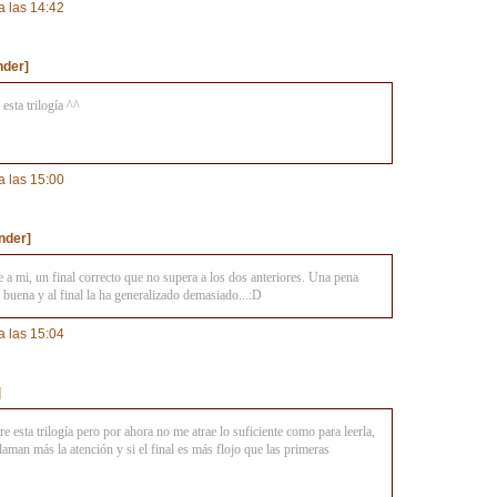
 las 14:42
der]
esta trilogía ^^
 las 15:00
nder]
 a mi, un final correcto que no supera a los dos anteriores. Una pena
buena y al final la ha generalizado demasiado...:D
 las 15:04
]
e esta trilogía pero por ahora no me atrae lo suficiente como para leerla,
laman más la atención y si el final es más flojo que las primeras