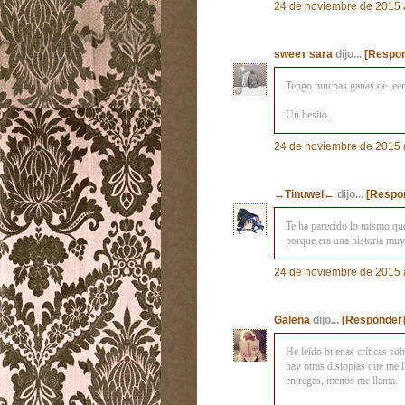
24 de noviembre de 2015 a
ѕweeт ѕara
dijo...
[Respon
Tengo muchas ganas de leer 
Un besito.
24 de noviembre de 2015 a
→Tinuwel←
dijo...
[Respo
Te ha parecido lo mismo que
porque era una historia muy 
24 de noviembre de 2015 a
Galena
dijo...
[Responder
He leído buenas críticas sobr
hay otras distopías que me l
entregas, menos me llama.