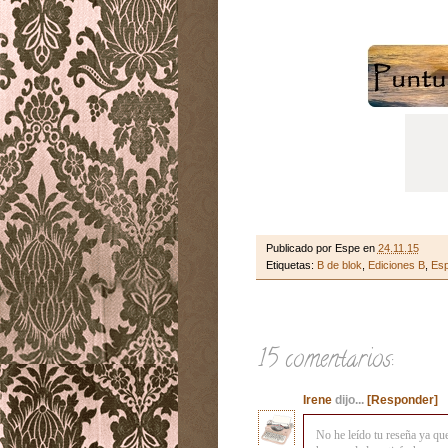
Publicado por
Espe
en
24.11.15
Etiquetas:
B de blok
,
Ediciones B
,
Es
15 comentarios:
Irene
dijo...
[Responder]
No he leído tu reseña ya que