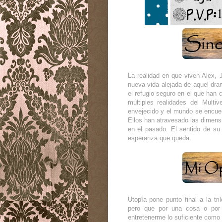
La realidad en que viven Alex,
nueva vida alejada de aquel dra
el refugio seguro en el que han 
múltiples realidades del Multi
envejecido y el mundo se encuen
Ellos han atravesado las dimens
en el pasado. El sentido de su
esperanza que queda.
Utopía pone punto final a la tri
pero que por una cosa o por 
entretenerme lo suficiente como p